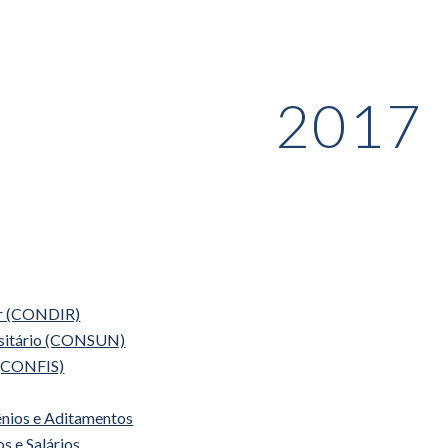
ip to main content
Skip to navigat
2017
or (CONDIR)
rsitário (CONSUN)
 (CONFIS)
ênios e Aditamentos
s e Salários