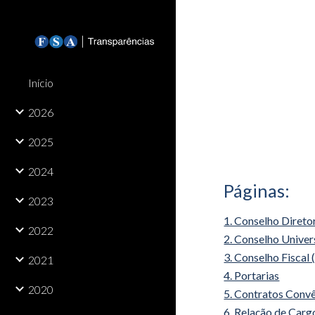
Sk
Início
2026
2025
2024
Páginas:
2023
1. Conselho Diret
2022
2. Conselho Unive
3. Conselho Fiscal
2021
4. Portarias
2020
5. Contratos Conv
6. Relação de Cargo