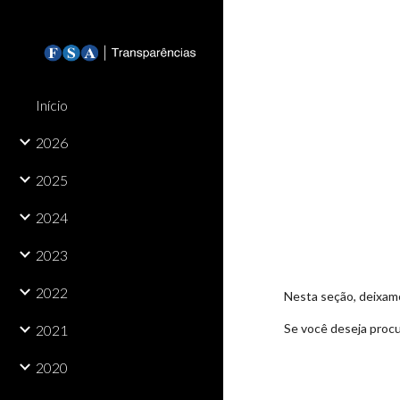
Sk
Início
2026
2025
2024
2023
2022
Nesta seção, deixamo
Se você deseja procu
2021
2020