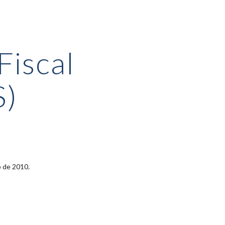
ion
Fiscal
S)
o de 201
0
.