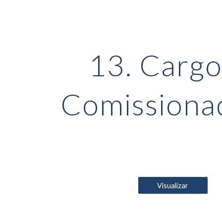
ip to main content
Skip to navigat
1
3
. Carg
Comissiona
Visualizar