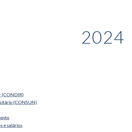
ip to main content
Skip to navigat
202
4
or (CONDIR)
rsitário (CONSUN)
mento
s e salários