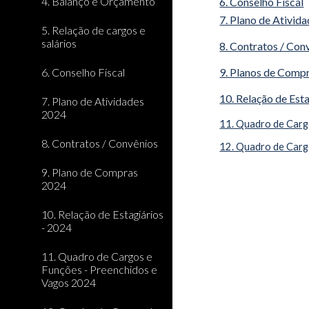
4. Balanço e Orçamento
6. Conselho Fiscal
7. Plano de Ativid
5. Relação de cargos e
salários
8. Contratos / Con
6. Conselho Fiscal
9. Planos de Comp
10. Relação de Est
7. Plano de Atividades
2024
11. Quadro de Carg
8. Contratos / Convênios
12. Quadro de Carg
9. Plano de Compras
2024
10. Relação de Estagiários
- 2024
11. Quadro de Cargos e
Funções - Preenchidos e
Vagos 2024