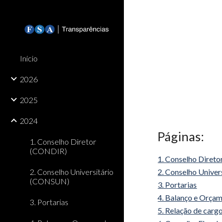
Sk
Início
2026
2025
2024
Páginas:
1. Conselho Diretor
(CONDIR)
1. Conselho Diret
2. Conselho Universitário
2. Conselho Unive
(CONSUN)
3. Portarias
4. Balanço e Orça
3. Portarias
5. Relação de cargo