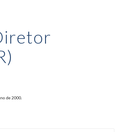
ion
Diretor
R)
ano de 2000.