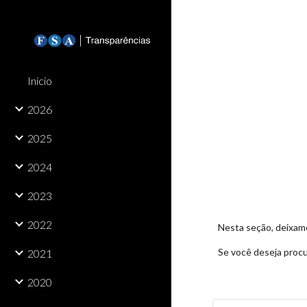
Sk
Início
2026
2025
2024
2023
2022
Nesta seção, deixam
Se você deseja procu
2021
2020