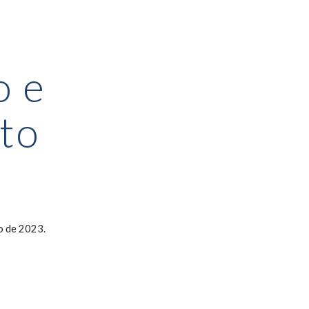
ion
o e
to
o de 2023.