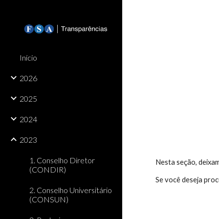
Sk
Início
2026
2025
2024
2023
1. Conselho Diretor
Nesta seção, deixa
(CONDIR)
Se você deseja proc
2. Conselho Universitário
(CONSUN)