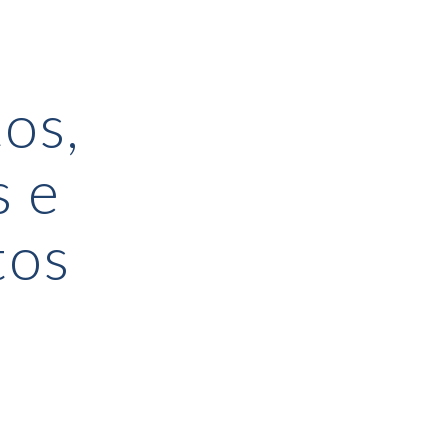
ion
os,
s e
tos