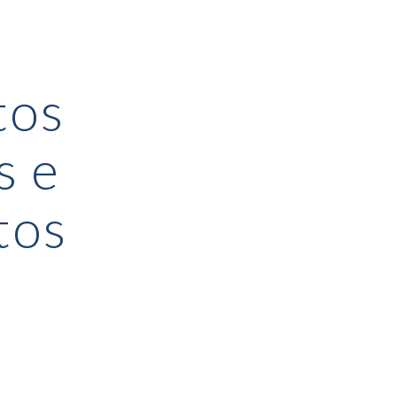
ion
tos
s e
tos